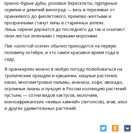
красно-бурые дубы, розовые бересклеты, пурпурные
скумпии и девичий виноград — весь в переливах от
оранжевого до фиолетового. Кремово-желтыми и
прозрачными станут липы в старинных аллеях.
Лишь сирени держатся до последнего да так и осыпают
свои листья зелеными с первыми морозами.
​Пик «золотой осени» обычно приходится на первую
половину октября, и это самое красивое время года в
саду.
​В оранжереях можно в любую погоду полюбоваться на
тропические орхидеи и кувшинки, хищные растения,
какао, многометровые пальмы, ананасы, кофе, авокадо,
огромные лианы и лучшую в России коллекцию растений
пустынь — сотни видов кактусов, молочаев,
южноафриканских «живых камней» (литопсов), агав, алоэ
и других удивительных растений.