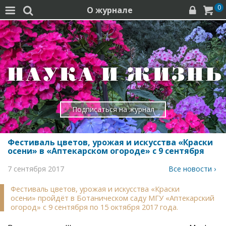
0
О журнале




Подписаться на журнал
Фестиваль цветов, урожая и искусства «Краски
осени» в «Аптекарском огороде» с 9 сентября
7 сентября 2017
Все новости ›
Фестиваль цветов, урожая и искусства «Краски
осени» пройдёт в Ботаническом саду МГУ «Аптекарский
огород» с 9 сентября по 15 октября 2017 года.