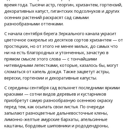
время года. Тысячи астр, георгин, хризантем, гортензий,
декоративных капуст, гигантских подсолнухов и других
осенних растений раскрасят сад самыми
разнообразными оттенками.
​С начала сентября берега Зеркального канала украсит
цветочное ожерелье из десятков сортов хризантем — от
простецких, но от этого не менее милых, до самых что
ни на есть благородных и утонченных, зачастую в
прямом смысле этого слова — с тончайшими
нитевидными лепестками, которые, казалось бы, могут
сломаться от капель дождя. Также зацветут астры,
верески, гортензии и декоративные капусты.
​С середины сентября сад вспыхнет последними яркими
красками — сотни видов деревьев и кустарников
приобретут самую разнообразную осеннюю окраску
перед тем, как осыпать свои листья. По очереди
запылают разноцветные дальневосточные клены,
лимонно-желтые амурские бархаты, апельсинные
каштаны, бордовые шиповники и рододендроны,