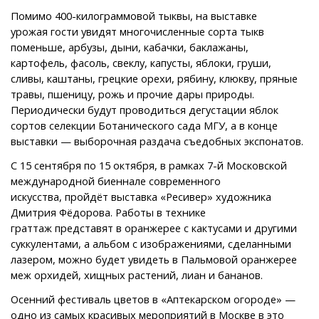
Помимо 400-килограммовой тыквы, на выставке
урожая гости увидят многочисленные сорта тыкв
поменьше, арбузы, дыни, кабачки, баклажаны,
картофель, фасоль, свеклу, капусты, яблоки, груши,
сливы, каштаны, грецкие орехи, рябину, клюкву, пряные
травы, пшеницу, рожь и прочие дары природы.
Периодически будут проводиться дегустации яблок
сортов селекции Ботанического сада МГУ, а в конце
выставки — выборочная раздача съедобных экспонатов.
С 15 сентября по 15 октября, в рамках 7-й Московской
международной биеннале современного
искусства, пройдёт выставка «Ресивер» художника
Дмитрия Фёдорова. Работы в технике
граттаж представят в оранжерее с кактусами и другими
суккулентами, а альбом с изображениями, сделанными
лазером, можно будет увидеть в Пальмовой оранжерее
меж орхидей, хищных растений, лиан и бананов.
Осенний фестиваль цветов в «Аптекарском огороде» —
одно из самых красивых мероприятий в Москве в это