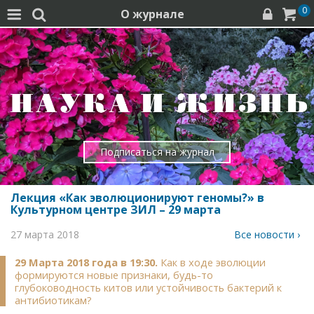
0
О журнале




Подписаться на журнал
Лекция «Как эволюционируют геномы?» в
Культурном центре ЗИЛ – 29 марта
27 марта 2018
Все новости ›
29 Марта 2018 года в 19:30.
Как в ходе эволюции
формируются новые признаки, будь-то
глубоководность китов или устойчивость бактерий к
антибиотикам?