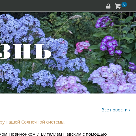
0


Все новости ›
тру нашей Солнечной системы.
темом Новичонком и Виталием Невским с помощью