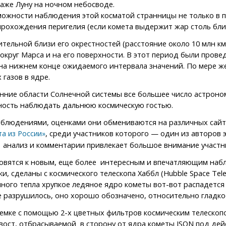
аже Луну на ночном небосводе.
зможности наблюдения этой косматой странницы не только в 
рохождения перигелия (если комета выдержит жар столь близ
ительной близи его окрестностей (расстояние около 10 млн 
округ Марса и на его поверхности. В этот период были прове
 на нижнем конце ожидаемого интервала значений. По мере ж
газов в ядре.
нние области Солнечной системы все большее число астроно
ность наблюдать дальнюю космическую гостью.
аблюдениями, оценками они обмениваются на различных сайт
, среди участников которого — один из авторов
а из России»
а, анализ и комментарии привлекает большое внимание участ
овятся к новым, еще более интересным и впечатляющим набл
 сделаны с космического телескопа Хаббл (Hubble Space Tele
чного тепла хрупкое ледяное ядро кометы вот-вот распадетс
 разрушилось, оно хорошо обозначено, относительно гладко
ъемке с помощью 2-х цветных фильтров космическим телескопо
вост, отбрасываемой в сторону от ядра кометы ISON под дейс