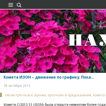


Комета ИЗОН – движение по графику. Пока…
28 октября 2013
Несмотря на все оценки, прогнозы и предсказания, комет
Комета C/2012 S1 (ISON) была открыта немногим более г