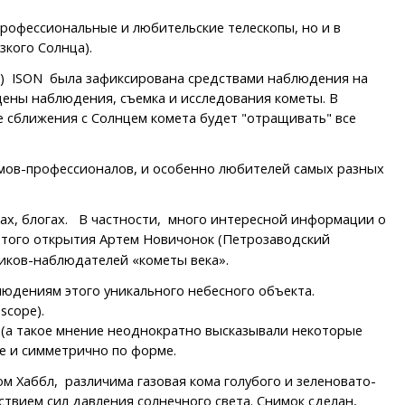
профессиональные и любительские телескопы, но и в
кого Солнца).
км) ISON была зафиксирована средствами наблюдения на
дены наблюдения, съемка и исследования кометы. В
е сближения с Солнцем комета будет "отращивать" все
мов-профессионалов, и особенно любителей самых разных
ах, блогах. В частности, много интересной информации о
 этого открытия Артем Новичонок (Петрозаводский
ников-наблюдателей «кометы века».
юдениям этого уникального небесного объекта.
scope).
я (а такое мнение неоднократно высказывали некоторые
е и симметрично по форме.
м Хаббл, различима газовая кома голубого и зеленовато-
твием сил давления солнечного света. Снимок сделан,