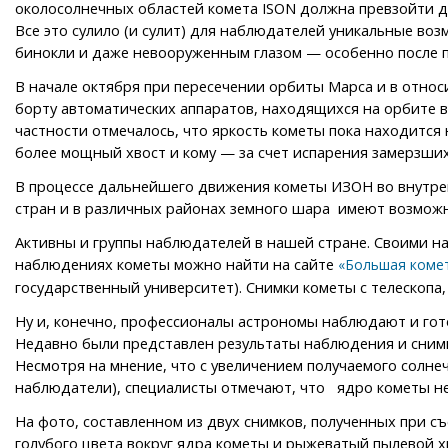
околосолнечных областей комета ISON должна превзойти д
Все это сулило (и сулит) для наблюдателей уникальные во
бинокли и даже невооруженным глазом — особенно после п
В начале октября при пересечении орбиты Марса и в относ
борту автоматических аппаратов, находящихся на орбите в
частности отмечалось, что яркость кометы пока находится
более мощный хвост и кому — за счет испарения замерзших 
В процессе дальнейшего движения кометы ИЗОН во внутре
стран и в различных районах земного шара имеют возмож
Активны и группы наблюдателей в нашей стране. Своими н
наблюдениях кометы можно найти на сайте
«Большая комет
государственный университет). Снимки кометы с телескоп
Ну и, конечно, профессионалы астрономы наблюдают и гот
Недавно были представлен результаты наблюдения и снимки,
Несмотря на мнение, что с увеличением получаемого солне
наблюдатели), специалисты отмечают, что ядро кометы не
На фото, составленном из двух снимков, полученных при с
голубого цвета вокруг ядра кометы и рыжеватый пылевой х