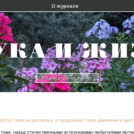
О журнале
Подписаться на журнал
а ИЗОН пока не распалась и продолжает свое движение к цен
ода тому назад отечественными астрономами-любителями Ар