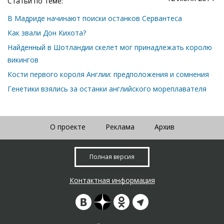
Статьи по теме:
В Мадриде начинают поиски останков Сервантеса
Как звали Дон Кихота?
Найденный в Шотландии скелет мог принадлежать королю
викингов
Кости первого короля Англии: предположения и сомнения
Генетики взялись за останки английского мореплавателя
О проекте
Реклама
Архив
Полная версия
Контактная информация