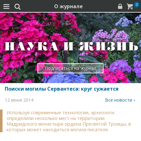
0
О журнале




Подписаться на журнал
Поиски могилы Сервантеса: круг сужается
12 июня 2014
Все новости ›
Используя современные технологии, археологи
определили несколько мест на территории
Мадридского монастыря ордена Пресвятой Троицы, в
которых может находиться могила писателя.