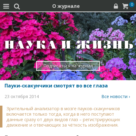
0
О журнале




Подписаться на журнал
Пауки-скакунчики смотрят во все глаза
23 октября 2014
Все новости ›
Зрительный анализатор в мозге пауков-скакунчиков
включается только тогда, когда в него поступают
данные сразу от двух видов глаз – регистрирующих
движение и отвечающих за чёткость изображения.