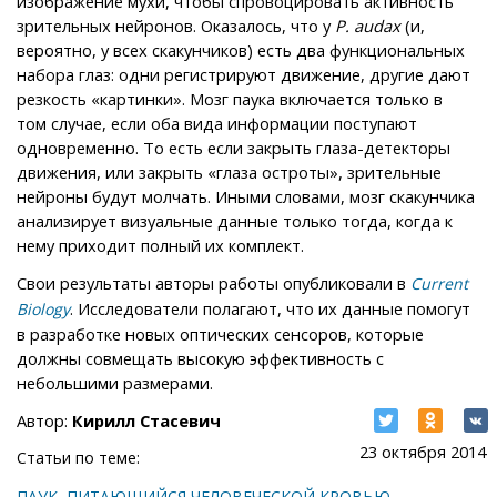
изображение мухи, чтобы спровоцировать активность
зрительных нейронов. Оказалось, что у
P. audax
(и,
вероятно, у всех скакунчиков) есть два функциональных
набора глаз: одни регистрируют движение, другие дают
резкость «картинки». Мозг паука включается только в
том случае, если оба вида информации поступают
одновременно. То есть если закрыть глаза-детекторы
движения, или закрыть «глаза остроты», зрительные
нейроны будут молчать. Иными словами, мозг скакунчика
анализирует визуальные данные только тогда, когда к
нему приходит полный их комплект.
Свои результаты авторы работы опубликовали в
Current
. Исследователи полагают, что их данные помогут
Biology
в разработке новых оптических сенсоров, которые
должны совмещать высокую эффективность с
небольшими размерами.
Автор:
Кирилл Стасевич
23 октября 2014
Статьи по теме:
ПАУК, ПИТАЮЩИЙСЯ ЧЕЛОВЕЧЕСКОЙ КРОВЬЮ