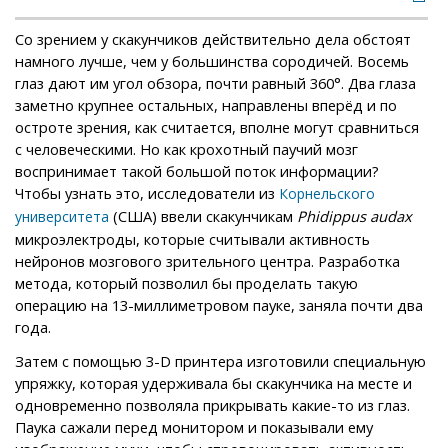
Со зрением у скакунчиков действительно дела обстоят
намного лучше, чем у большинства сородичей. Восемь
глаз дают им угол обзора, почти равный 360°. Два глаза
заметно крупнее остальных, направлены вперёд и по
остроте зрения, как считается, вполне могут сравниться
с человеческими. Но как крохотный паучий мозг
воспринимает такой большой поток информации?
Чтобы узнать это, исследователи из
Корнельского
(США) ввели скакунчикам
Phidippus audax
университета
микроэлектроды, которые считывали активность
нейронов мозгового зрительного центра. Разработка
метода, который позволил бы проделать такую
операцию на 13-миллиметровом пауке, заняла почти два
года.
Затем с помощью 3-D принтера изготовили специальную
упряжку, которая удерживала бы скакунчика на месте и
одновременно позволяла прикрывать какие-то из глаз.
Паука сажали перед монитором и показывали ему