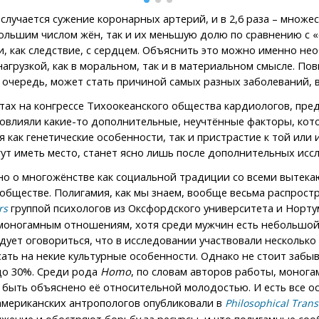
е случается сужение коронарных артерий, и в 2,6 раза – мно
большим числом жён, так и их меньшую долю по сравнению с 
и, как следствие, с сердцем. Объяснить это можно именно н
агрузкой, как в моральном, так и в материальном смысле. По
 очередь, может стать причиной самых разных заболеваний, в
тах на конгрессе Тихоокеанского общества кардиологов, пр
 повлияли какие-то дополнительные, неучтённые факторы, ко
ся как генетические особенности, так и пристрастие к той ил
ут иметь место, станет ясно лишь после дополнительных исс
нно о многожёнстве как социальной традиции со всеми вытека
обществе. Полигамия, как мы знаем, вообще весьма распростр
группой психологов из Оксфордского университета и Норту
rs
 к моногамным отношениям, хотя среди мужчин есть небольшо
едует оговориться, что в исследовании участвовали нескольк
сать на некие культурные особенности. Однако не стоит забы
до 30%. Среди рода
Homo
, по словам авторов работы, монога
т быть объяснено её относительной молодостью. И есть все о
 американских антропологов опубликовали в
Philosophical Trans