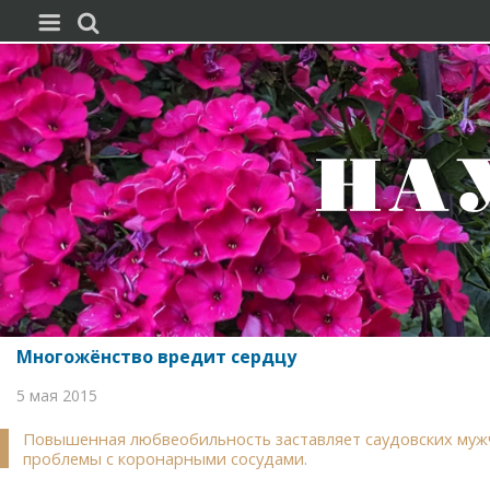


Многожёнство вредит сердцу
5 мая 2015
Повышенная любвеобильность заставляет саудовских мужчин
проблемы с коронарными сосудами.