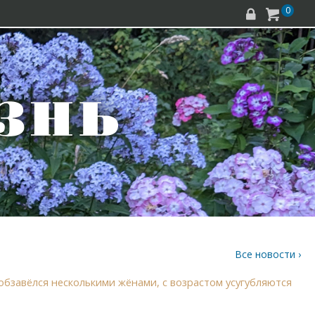
0


Все новости ›
обзавёлся несколькими жёнами, с возрастом усугубляются