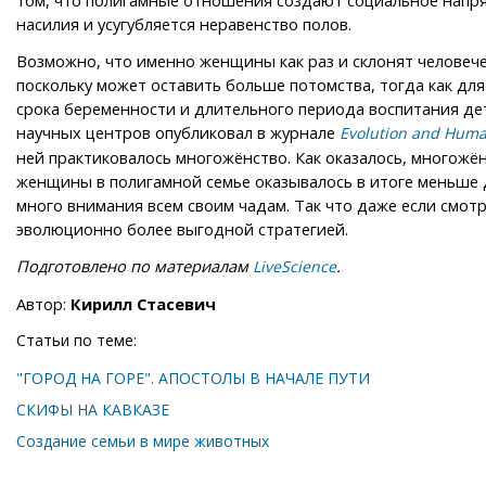
том, что полигамные отношения создают социальное напря
насилия и усугубляется неравенство полов.
Возможно, что именно женщины как раз и склонят человече
поскольку может оставить больше потомства, тогда как для
срока беременности и длительного периода воспитания дет
научных центров опубликовал в журнале
Evolution and Huma
ней практиковалось многожёнство. Как оказалось, многожё
женщины в полигамной семье оказывалось в итоге меньше д
много внимания всем своим чадам. Так что даже если смотр
эволюционно более выгодной стратегией.
Подготовлено по материалам
.
LiveScience
Автор:
Кирилл Стасевич
Статьи по теме:
"ГОРОД НА ГОРЕ". АПОСТОЛЫ В НАЧАЛЕ ПУТИ
СКИФЫ НА КАВКАЗЕ
Создание семьи в мире животных