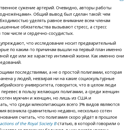
жественное сужение артерий. Очевидно, авторы работы
«одножёнцами». Общий вывод был сделан такой: чем
еобходимостью уделять равное внимание всем членам
вышенные обязательства вызывают стресс, а стресс
 том числе и сердечно-сосудистых.
едупреждают, что исследование носит предварительный
торые по каким-то причинам вышли на первый план именно
и иной еде или же характер интимной жизни. Как именно они
ледований.
ющими последствиями, а не о простой полигамии, которая
анена у людей, невзирая ни на какие социокультурные
мбрийского университета, говорится, что в целом люди
й перевес в пользу желающих полигамии, а среди женщин
о сотен мужчин и женщин, но лишь из США и
вать, что среди млекопитающих всего 3% видов являются
мия возникла сравнительно недавно, несколько сотен
снования считать, что полигамия скоро уйдёт в прошлое
статью, в которой говорили о
actions of the Royal Society B