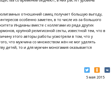
бщества со временем беднеют, в них растёт уровень
т полигамных отношений самец получает большую выгоду,
интересов особенно заметен, в то числе из-за большого
рситета Индианы вместе с коллегами из ряда других
монов, крупной религиозной секты, известной тем, что в
ичину этого авторы работы усмотрели в том, что у
ого, что мужчина со множеством жён не мог уделять
тву детей, то и для мужчин моногамия оказывается
5 мая 2015