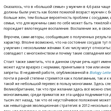
Оказалось, что в «большой семье» у мужчин в 4,6 раза чащ
должны были учесть как более пожилой возраст мужчин с 
больше жён, тем больше вероятность проблем с сосудами, 
семьи, что для мужчины само по себе может быть тяжёлой н
порождает вялотекущее воспаление. Воспаление же, в свою
Впрочем, сами авторы, сообщившие о полученных результа
характер. Вполне возможно, что на состояние сосудов тут
у мужчин с несколькими жёнами. К их числу могут относить
совпадают с многожёнством и почему такие совпадения мог
Стоит также заметить, что в данном случае речь идёт име
может идти вразрез с нормами, принятыми в том или ином 
запреты. В недавней работе, опубликованной в
Biology Lette
почти в раной степени стремятся как к полигамным, так и
такой же небольшой перевес в пользу моногамии. Здесь сл
Великобритании, так что при желании здесь всё можно спи
моногамными, среди приматов же эта цифра поднимается 
тысяч лет назад, так что её неустойчивое положение може
как невыгодная эволюционная стратегия: в 2012 несколько