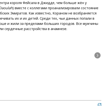
ентра короля Фейсала в Джидде, чем больше жён у
Daoulah
) вместе с коллегами проанализировали состояние
ких Эмиратов. Как известно, Кораном не возбраняется
чивать их и их детей. Среди тех, чьи данных попали в
тарше и жили за пределами больших городов. Все мужчины
ли сердечные расстройства в анамнезе.
Сем