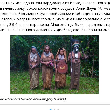
выяснили исследователи-кардиологи из Исследовательского ц
занных с закупоркой коронарных сосудов. Амин Даула (
Amin 
омощью в больницы Саудовской Аравии и Объединённых Арабс
 степени одарять всех своим вниманием и материально обеспе
 и лишь у 3% было четыре жены. Многожёнцы были в среднем с
дали от повышенного давления и диабета; около половины име
el / Robert Harding World Imagery / Corbis.)