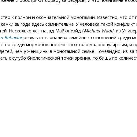
жение и обостряют борьбу за ресурсы, и что полигамные соо
ство к полной и окончательной моногамии. Известно, что о
 самки выгода здесь сомнительна. У человека такой конфликт 
ей. Несколько лет назад Майкл Уэйд (
Michael Wade
) из Униве
результаты анализа семейных отношений среди мор
n Behavior
нство среди мормонов постепенно стало малопопулярным, и пр
етей, чем у женщины в моногамной семье – очевидно, из-за т
еть с сугубо биологической точки зрения, то бишь по количес