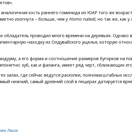
етов».
 аналогичная кость раннего гоминида из ЮАР того же возраст
аметно изогнута – больше, чем у
Homo naledi
, но так же, как
их обладатель проводил много времени на деревьях. Однако 
агментарную находку из Олдувайского ущелья, которую относ
видууму, а его форма и соотношение размеров бугорков на по
непонятно: зуб, как и фаланга, имеет ряд черт, сближающих ег
тех залах, где сейчас ведутся раскопки, полномасштабных исс
 самый нижний, самый древний слой в пещерах датируется вре
нее Люси