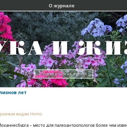
О журнале
Подписаться на журнал
лионов лет
к разным видам Homo.
ханнесбурга – место для палеоантропологов более чем извес