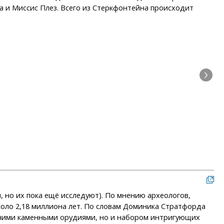
а и Миссис Плез. Всего из Стеркфонтейна происходит
Зуб
, но их пока ещё исследуют). По мнению археологов,
оло 2,18 миллиона лет. По словам Доминика Стратфорда
анними каменными орудиями, но и набором интригующих