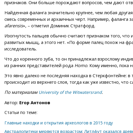
признаков. Они больше порождают вопросов, чем дают отв
Найденная фаланга значительно крупнее, чем любая другая
смесь современных и архаичных черт. Например, фаланга з
afarensis
», – отметил Доминик Стратфорд.
Изогнутость пальцев обычно считают признаком того, что 
развитых мышц, а этого нет. «По форме палец похож на фр
исследователь.
Что до коренного зуба, то он принадлежал взрослому инди
из ранних представителей рода
Homo
. Кому именно, пока 
Это явно далеко не последняя находка в Стеркфонтейне: в 
происходит из верхнего слоя, тогда как уже известно, что
По материалам
.
University of the Witwatersrand
Автор:
Егор Антонов
Статьи по теме:
Главные находки и открытия археологов в 2015 году
Австралопитеки меряются возрастом: Литлфут оказался древ