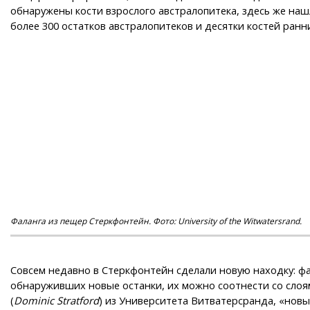
обнаружены кости взрослого австралопитека, здесь же наш
более 300 остатков австралопитеков и десятки костей ран
Фаланга из пещер Стеркфонтейн. Фото: University of the Witwatersrand.
Совсем недавно в Стеркфонтейн сделали новую находку: фал
обнаруживших новые останки, их можно соотнести со слоя
(
Dominic Stratford
) из Университета Витватерсранда, «нов