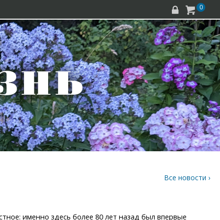
0


Все новости ›
тное: именно здесь более 80 лет назад был впервые