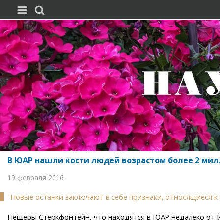


В ЮАР нашли кости людей возрастом более 2 мил
19 февраля 2016
Новые останки заключают в себе признаки, относящиеся 
Пещеры Стеркфонтейн, что находятся в ЮАР недалеко от Йо