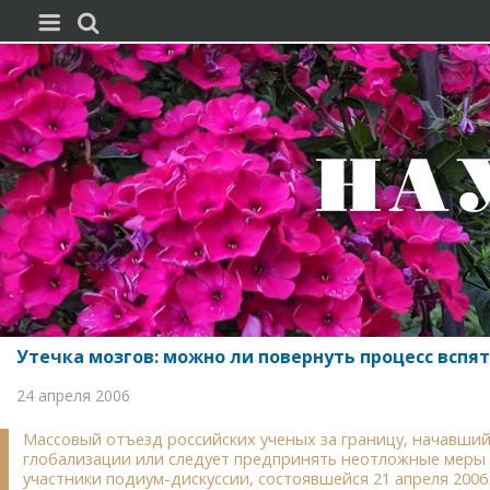


Утечка мозгов: можно ли повернуть процесс вспят
24 апреля 2006
Массовый отъезд российских ученых за границу, начавшийс
глобализации или следует предпринять неотложные меры 
участники подиум-дискуссии, состоявшейся 21 апреля 20