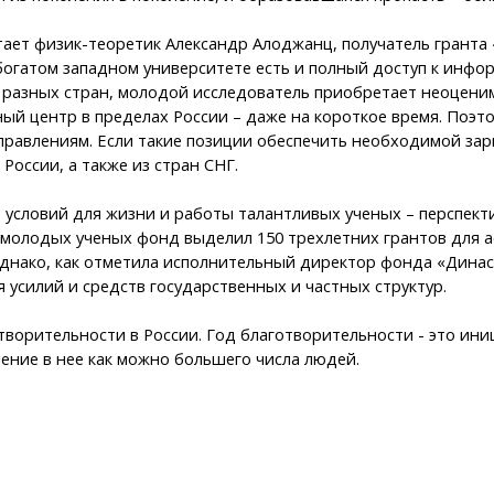
тает физик-теоретик Александр Алоджанц, получатель грант
 богатом западном университете есть и полный доступ к инф
из разных стран, молодой исследователь приобретает неоцен
чный центр в пределах России – даже на короткое время. Поэ
равлениям. Если такие позиции обеспечить необходимой зарп
оссии, а также из стран СНГ.
 условий для жизни и работы талантливых ученых – перспект
молодых ученых фонд выделил 150 трехлетних грантов для а
 Однако, как отметила исполнительный директор фонда «Дина
 усилий и средств государственных и частных структур.
ворительности в России. Год благотворительности - это ини
ение в нее как можно большего числа людей.