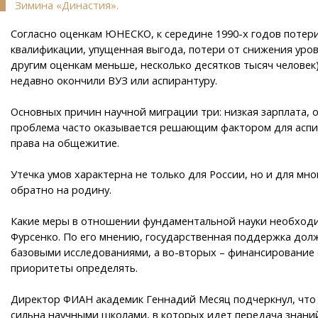
Зимина «Династия».
Согласно оценкам ЮНЕСКО, к середине 1990-х годов потер
квалификации, упущенная выгода, потери от снижения уров
другим оценкам меньше, несколько десятков тысяч человек)
недавно окончили ВУЗ или аспирантуру.
Основных причин научной миграции три: низкая зарплата,
проблема часто оказывается решающим фактором для аспи
права на общежитие.
Утечка умов характерна не только для России, но и для м
обратно на родину.
Какие меры в отношении фундаментальной науки необходим
Фурсенко. По его мнению, государственная поддержка долж
базовыми исследованиями, а во-вторых – финансирование о
приоритеты определять.
Директор ФИАН академик Геннадий Месяц подчеркнул, что 
сильна научными школами, в которых идет передача знаний 