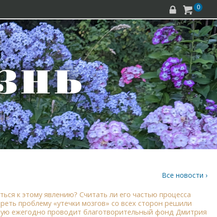
0


Все новости ›
ться к этому явлению? Считать ли его частью процесса
еть проблему «утечки мозгов» со всех сторон решили
торую ежегодно проводит благотворительный фонд Дмитрия