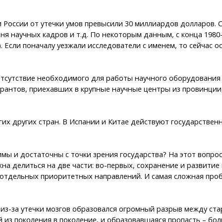
и России от утечки умов превысили 30 миллиардов долларов
ня научных кадров и т.д. По некоторым данным, с конца 1980
. Если поначалу уезжали исследователи с именем, то сейчас о
 отсутствие необходимого для работы научного оборудовани
рантов, приехавших в крупные научные центры из провинции
ногих других стран. В Испании и Китае действуют государств
ы и достаточны с точки зрения государства? На этот вопрос
на делиться на две части: во-первых, сохранение и развитие
тдельных приоритетных направлений. И самая сложная пробле
из-за утечки мозгов образовался огромный разрыв между ст
из поколения в поколение, и образовавшаяся пропасть – бол