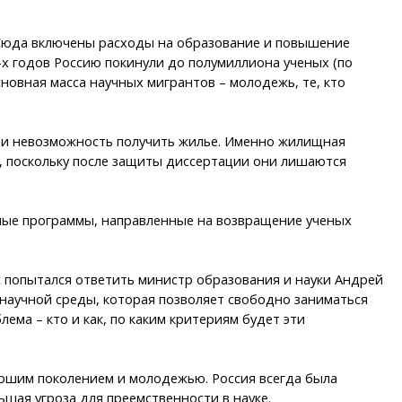
. Сюда включены расходы на образование и повышение
-х годов Россию покинули до полумиллиона ученых (по
сновная масса научных мигрантов – молодежь, те, кто
я и невозможность получить жилье. Именно жилищная
, поскольку после защиты диссертации они лишаются
енные программы, направленные на возвращение ученых
 попытался ответить министр образования и науки Андрей
 научной среды, которая позволяет свободно заниматься
ма – кто и как, по каким критериям будет эти
аршим поколением и молодежью. Россия всегда была
ьшая угроза для преемственности в науке.