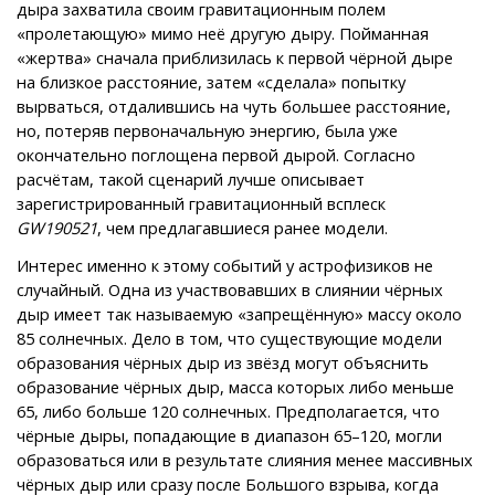
дыра захватила своим гравитационным полем
«пролетающую» мимо неё другую дыру. Пойманная
«жертва» сначала приблизилась к первой чёрной дыре
на близкое расстояние, затем «сделала» попытку
вырваться, отдалившись на чуть большее расстояние,
но, потеряв первоначальную энергию, была уже
окончательно поглощена первой дырой. Согласно
расчётам, такой сценарий лучше описывает
зарегистрированный гравитационный всплеск
GW190521
, чем предлагавшиеся ранее модели.
Интерес именно к этому событий у астрофизиков не
случайный. Одна из участвовавших в слиянии чёрных
дыр имеет так называемую «запрещённую» массу около
85 солнечных. Дело в том, что существующие модели
образования чёрных дыр из звёзд могут объяснить
образование чёрных дыр, масса которых либо меньше
65, либо больше 120 солнечных. Предполагается, что
чёрные дыры, попадающие в диапазон 65–120, могли
образоваться или в результате слияния менее массивных
чёрных дыр или сразу после Большого взрыва, когда