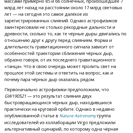
массами примерно 85 и 66 солнечных, произошедшее 7
млрд лет назад на расстоянии около 17 млрд световых
лет — на сегодня это самое далёкое из
зарегистрированных слияний. Однако астрофизиков
заинтересовали не столько рекордные дальности и
древности, сколько то, как те чёрные дыры двигались по
отношению друг к другу перед слиянием. Форма и
длительность гравитационного сигнала зависит от
особенностей траектории сближения чёрных дыр,
образно говоря, от их последнего гравитационного
«танца». Что в свою очередь может пролить свет на
прошлое этой системы и ответить на вопрос, как и
почему пара чёрных дыр оказалась рядом.
Первоначально астрофизики предположили, что
GW190521
— это результат слияния двух
быстровращающихся чёрных дыр, находившихся
практически на круговой орбите. Однако в недавно
опубликованной статье в
группа
Nature Astronomy
исследователей из коллаборации Virgo предложили
альтернативный сценарий, по которому одна чёрная