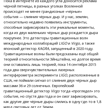
Пока в интернете из каждого угла доносится реклама
чёрной пятницы, в разных уголках Вселенной
происходят не менее грандиозные «чёрные»
события — слияния чёрных дыр. И у нас, землян,
относительно недавно появились инструменты,
способные зафиксировать эти уникальные моменты,
когда из двух маленьких чёрных дыр рождается дыра
покрупнее. Это детекторы гравитационных волн
международных коллабораций
LIGO
и
Virgo
, а также
японский детектор
KAGRA
, запущенный в 2020 году.
Гравитационные волны были предсказаны ещё общей
теорией относительности Эйнштейна, но долгое время
они оставались лишь теорией, пока 14 сентября 2015
года два сверхчувствительных лазерных
интерферометра эксперимента
LIGO
, расположенные в
США, не поймали сигнал от слияния двух чёрных дыр
массами 36 и 29 солнечных. Европейский
гравитационный детектор
Virgo
тогда «проглядел» это
событие, но спустя два года и он смог зафиксировать,
как другие две чёрные дыры слились в одну где-то в 1,8
млрд световых лет от Земли.