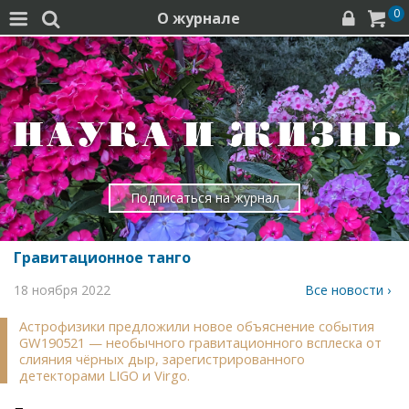
0
О журнале




Подписаться на журнал
Гравитационное танго
18 ноября 2022
Все новости ›
Астрофизики предложили новое объяснение события
GW190521 — необычного гравитационного всплеска от
слияния чёрных дыр, зарегистрированного
детекторами LIGO и Virgo.