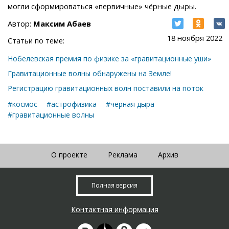
могли сформироваться «первичные» чёрные дыры.
Автор:
Максим Абаев
18 ноября 2022
Статьи по теме:
Нобелевская премия по физике за «гравитационные уши»
Гравитационные волны обнаружены на Земле!
Регистрацию гравитационных волн поставили на поток
#космос
#астрофизика
#черная дыра
#гравитационные волны
О проекте
Реклама
Архив
Полная версия
Контактная информация