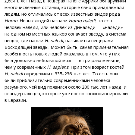
Десять лет назад в пещерах на юге Африки обнаружили
многочисленные останки, которые явно принадлежали
людям, но отличались от всех известных видов рода
Homo
. Новых людей назвали
Homo naledi
, то есть
человек наледи, или человек из Диналеди — «наледи»
на одном из местных языков означает звезду, а система
пещер, где нашли
H. naledi
, называется пещерами
Восходящей звезды. Может быть, самая примечательная
особенность новых людей оказалась в том, что у них
был довольно небольшой мозг — в три раза меньше,
чем у современных
H. sapiens
. При этом возраст костей
H. naledi
определили в 335–236 тыс. лет. То есть они
были приблизительно современниками человека
разумного, чей вид появился около 200 тыс. лет назад, и
неандертальцев, которые уже вовсю эволюционировали
в Евразии.