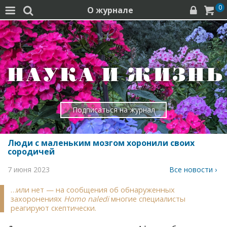
0
О журнале




Подписаться на журнал
Люди с маленьким мозгом хоронили своих
сородичей
7 июня 2023
Все новости ›
…или нет — на сообщения об обнаруженных
захоронениях
Homo naledi
многие специалисты
реагируют скептически.