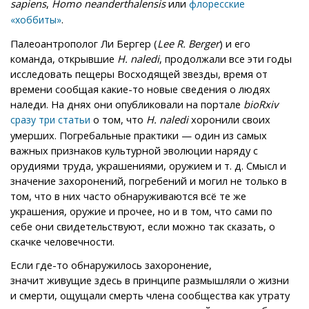
sapiens
,
Homo neanderthalensis
или
флоресские
.
«хоббиты»
Палеоантрополог Ли Бергер (
Lee R. Berger
) и его
команда, открывшие
H. naledi
, продолжали все эти годы
исследовать пещеры Восходящей звезды, время от
времени сообщая какие-то новые сведения о людях
наледи. На днях они опубликовали на портале
bioRxiv
о том, что
H. naledi
хоронили своих
сразу
три
статьи
умерших. Погребальные практики — один из самых
важных признаков культурной эволюции наряду с
орудиями труда, украшениями, оружием и т. д. Смысл и
значение захоронений, погребений и могил не только в
том, что в них часто обнаруживаются всё те же
украшения, оружие и прочее, но и в том, что сами по
себе они свидетельствуют, если можно так сказать, о
скачке человечности.
Если где-то обнаружилось захоронение,
значит живущие здесь в принципе размышляли о жизни
и смерти, ощущали смерть члена сообщества как утрату