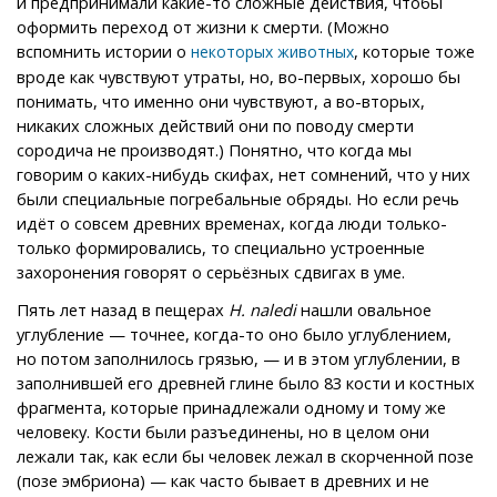
и предпринимали какие-то сложные действия, чтобы
оформить переход от жизни к смерти. (Можно
вспомнить истории о
, которые тоже
некоторых животных
вроде как чувствуют утраты, но, во-первых, хорошо бы
понимать, что именно они чувствуют, а во-вторых,
никаких сложных действий они по поводу смерти
сородича не производят.) Понятно, что когда мы
говорим о каких-нибудь скифах, нет сомнений, что у них
были специальные погребальные обряды. Но если речь
идёт о совсем древних временах, когда люди только-
только формировались, то специально устроенные
захоронения говорят о серьёзных сдвигах в уме.
Пять лет назад в пещерах
H. naledi
нашли овальное
углубление — точнее, когда-то оно было углублением,
но потом заполнилось грязью, — и в этом углублении, в
заполнившей его древней глине было 83 кости и костных
фрагмента, которые принадлежали одному и тому же
человеку. Кости были разъединены, но в целом они
лежали так, как если бы человек лежал в скорченной позе
(позе эмбриона) — как часто бывает в древних и не