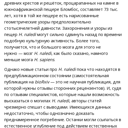
древних крестов и решёток, процарапанных на камне в
южноафриканской пещере Бломбос, составляет 73 тыс.
лет, хотя в той же пещере есть нарисованные
геометрические узоры предположительно
стотысячелетней давности. Захоронения и узоры из
пещер
H. naledi
могут сильно сдвинуть назад по времени
подобную культурную активность. Более того,
получается, что и большого мозга для этого не
нужно — мозг
H. naledi
, как было сказано, намного
меньше мозга
H.
sapiens
.
Однако новые статьи про
H. naledi
пока что находятся в
предпубликационном состоянии (самостоятельная
публикация на
bioRxiv
— это не научная публикация, для
которой нужны отзывы сторонних рецензентов). И, судя
по отзывам специалистов, которые нашли возможность
высказаться о могилах
H. naledi
, авторы статей
чрезмерно спешат с выводами. Имеющихся данных
недостаточно, чтобы однозначно доказать
преднамеренное погребение. Останки могли ссыпаться в
естественное углубление под действием естественных