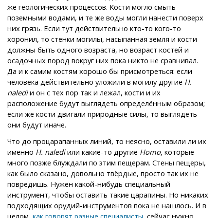
же геологических процессов. Кости могло смыть
поземными водами, и те же воды могли нанести поверх
них грязь. Если тут действительно кто-то кого-то
хоронил, то стенки могилы, насыпанная земля и кости
должны быть одного возраста, но возраст костей и
осадочных пород вокруг них пока никто не сравнивал.
Да и к самим костям хорошо бы присмотреться: если
человека действительно уложили в могилу другие
H.
naledi
и он с тех пор так и лежал, кости и их
расположение будут выглядеть определённым образом;
если же кости двигали природные силы, то выглядеть
они будут иначе.
Что до процарапанных линий, то неясно, оставили ли их
именно
H. naledi
или какие-то другие
Homo
, которые
много позже блуждали по этим пещерам. Стены пещеры,
как было сказано, довольно твёрдые, просто так их не
повредишь. Нужен какой-нибудь специальный
инструмент, чтобы оставить такие царапины. Но никаких
подходящих орудий-инструментов пока не нашлось. И в
целом,
, сейчас нужно
как говорят разные специалисты