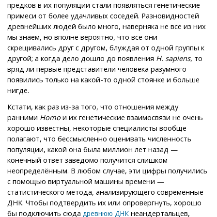
предков в их популяции стали появляться генетические
примеси от более удачливых соседей. Разновидностей
древнейших людей было много, наверняка не все из них
мы знаем, но вполне вероятно, что все они
скрещивались друг с другом, блуждая от одной группы к
другой; а когда дело дошло до появления
H. sapiens
, то
вряд ли первые представители человека разумного
появились только на какой-то одной стоянке и больше
нигде.
Кстати, как раз из-за того, что отношения между
ранними
Homo
и их генетические взаимосвязи не очень
хорошо известны, некоторые специалисты вообще
полагают, что бессмысленно оценивать численность
популяции, какой она была миллион лет назад —
конечный ответ заведомо получится слишком
неопределённым. В любом случае, эти цифры получились
с помощью виртуальной машины времени —
статистического метода, анализирующего современные
ДНК. Чтобы подтвердить их или опровергнуть, хорошо
бы подключить сюда
неандертальцев,
древнюю ДНК