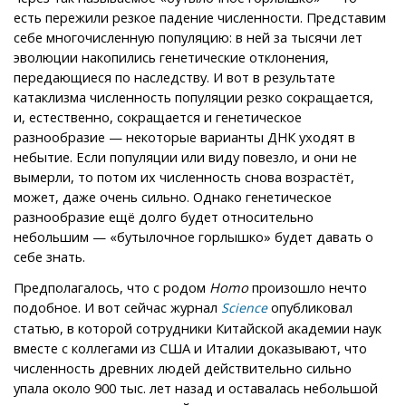
есть пережили резкое падение численности. Представим
себе многочисленную популяцию: в ней за тысячи лет
эволюции накопились генетические отклонения,
передающиеся по наследству. И вот в результате
катаклизма численность популяции резко сокращается,
и, естественно, сокращается и генетическое
разнообразие — некоторые варианты ДНК уходят в
небытие. Если популяции или виду повезло, и они не
вымерли, то потом их численность снова возрастёт,
может, даже очень сильно. Однако генетическое
разнообразие ещё долго будет относительно
небольшим — «бутылочное горлышко» будет давать о
себе знать.
Предполагалось, что с родом
Homo
произошло нечто
подобное. И вот сейчас журнал
опубликовал
Science
статью, в которой сотрудники Китайской академии наук
вместе с коллегами из США и Италии доказывают, что
численность древних людей действительно сильно
упала около 900 тыс. лет назад и оставалась небольшой