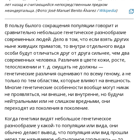
лет назад и считающийся непосредственным предком
неандертальца. (Фото: José-Manuel Benito Álvarez /
Wikipedia
)
В пользу былого сокращения популяции говорит и
сравнительно небольшое генетическое разнообразие
современных людей. Дело в том, что если взять других
ныне живущих приматов, то внутри отдельного вида
особи будут отличаться друг от друга сильнее, чем два
современных человека. Различия в цвете кожи, росте,
телосложении и т. д. смущать не должны —
генетические различия оценивают по всему геному, а не
только по тем областям, которые влияют на внешность.
Многие генетические особенности вообще могут никак
не проявляться, ни внешне, ни внутренне, но будучи
нейтральными или не слишком вредными, они
переходят из поколения в поколение.
Когда генетики видят небольшое генетическое
разнообразие у какой-то популяции или вида, они
обычно делают вывод, что популяция или вид прошли
через так называемое «бутылочное горлышко» — то