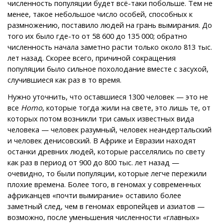
численность популяции будет всё-таки побольше. Тем не
менее, такое небольшое число особей, способных к
размножению, поставило людей на грань вымирания. До
того их было где-то от 58 600 до 135 000; обратно
численность начала заметно расти только около 813 тыс.
лет назад. Скорее всего, причиной сокращения
популяции было сильное похолодание вместе с засухой,
случившиеся как раз в то время.
Нужно уточнить, что оставшиеся 1300 человек — это не
все
Homo
, которые тогда жили на свете, это лишь те, от
которых потом возникли три самых известных вида
человека — человек разумный, человек неандертальский
и человек денисовский. В Африке и Евразии находят
останки древних людей, которые расселялись по свету
как раз в период от 900 до 800 тыс. лет назад —
очевидно, то были популяции, которые легче пережили
плохие времена. Более того, в геномах у современных
африканцев «почти вымирание» оставило более
заметный след, чем в геномах европейцев и азиатов —
возможно, после уменьшения численности «главных»