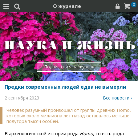
0
О журнале




Подписаться на журнал
Предки современных людей едва не вымерли
2 сентября 2023
Все новости ›
Человек разумный произошёл от группы древних Homo,
которых около миллиона лет назад оставалось меньше
полутора тысяч особей.
В археологической истории рода
Homo
, то есть рода