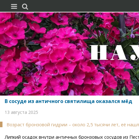


В сосуде из античного святилища оказался мёд
13 августа 2025
Возраст бронзовой гидрии – около 2,5 тысячи лет, её нашл
Липкий осадок внутри античных бронзовых сосудов из Песту