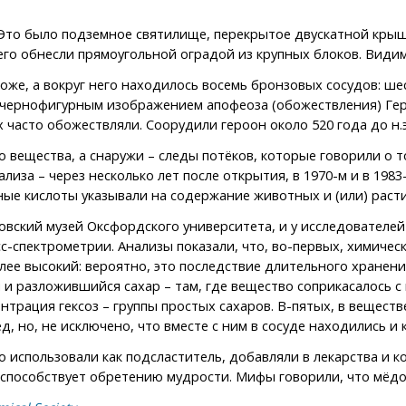
 Это было подземное святилище, перекрытое двускатной крыш
его обнесли прямоугольной оградой из крупных блоков. Видим
же, а вокруг него находилось восемь бронзовых сосудов: ше
чернофигурным изображением апофеоза (обожествления) Герак
 часто обожествляли. Соорудили героон около 520 года до н.э
 вещества, а снаружи – следы потёков, которые говорили о т
иза – через несколько лет после открытия, в 1970-м и в 1983-м
рные кислоты указывали на содержание животных и (или) рас
ловский музей Оксфордского университета, и у исследователе
с-спектрометрии. Анализы показали, что, во-первых, химичес
лее высокий: вероятно, это последствие длительного хранени
 и разложившийся сахар – там, где вещество соприкасалось с
нтрация гексоз – группы простых сахаров. В-пятых, в вещест
д, но, не исключено, что вместе с ним в сосуде находились и
использовали как подсластитель, добавляли в лекарства и ко
 способствует обретению мудрости. Мифы говорили, что мёдо