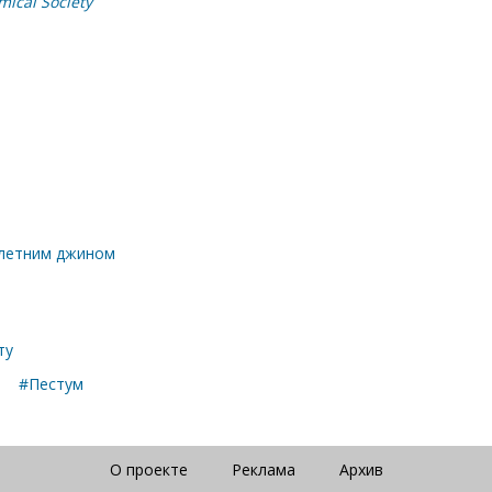
mical Society
-летним джином
ту
#Пестум
О проекте
Реклама
Архив