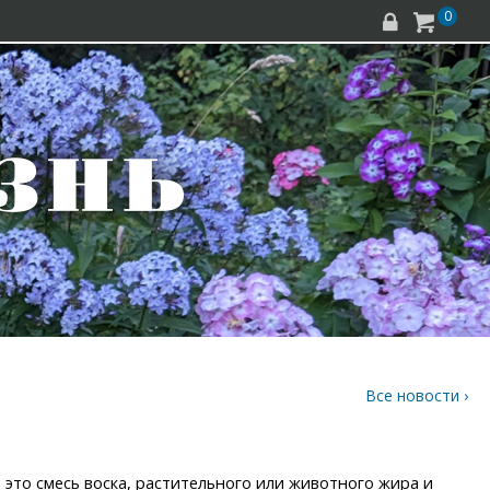
0


Все новости ›
 это смесь воска, растительного или животного жира и