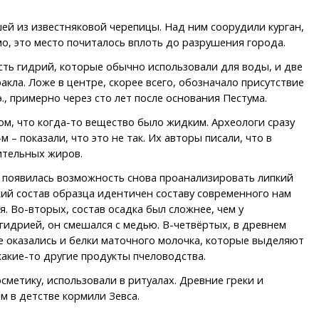
ей из известняковой черепицы. Над ним соорудили курган,
о, это место почиталось вплоть до разрушения города.
сть гидрий, которые обычно использовали для воды, и две
ла. Ложе в центре, скорее всего, обозначало присутствие
., примерно через сто лет после основания Пестума.
ом, что когда-то вещество было жидким. Археологи сразу
 – показали, что это не так. Их авторы писали, что в
тительных жиров.
й появилась возможность снова проанализировать липкий
кий состав образца идентичен составу современного нам
я. Во-вторых, состав осадка был сложнее, чем у
 гидрией, он смешался с медью. В-четвёртых, в древнем
ве оказались и белки маточного молочка, которые выделяют
 какие-то другие продукты пчеловодства.
сметику, использовали в ритуалах. Древние греки и
м в детстве кормили Зевса.