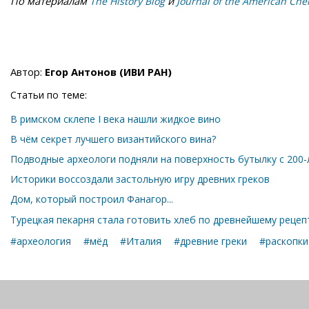
По материалам
и
The History Blog
Journal of the American Che
Автор:
Егор Антонов (ИВИ РАН)
Статьи по теме:
В римском склепе I века нашли жидкое вино
В чём секрет лучшего византийского вина?
Подводные археологи подняли на поверхность бутылку с 200
Историки воссоздали застольную игру древних греков
Дом, который построил Фанагор...
Турецкая пекарня стала готовить хлеб по древнейшему рецеп
#археология
#мёд
#Италия
#древние греки
#раскопки