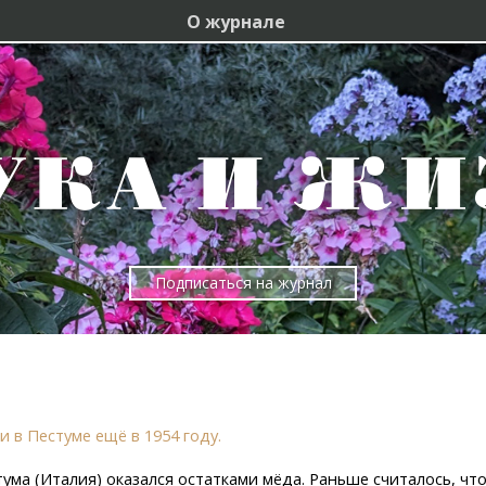
О журнале
Подписаться на журнал
и в Пестуме ещё в 1954 году.
ма (Италия) оказался остатками мёда. Раньше считалось, что