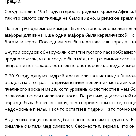
Греции.
Сосуд нашли в 1954 году в герооне рядом с храмом Афины.
так что самого святилища не было видно. В римское время 
По центру подземной камеры было установлено железное ло
амфоры для вина. Ещё одна амфора была керамической – с 
бога или героя. Последним мог быть основатель города – их
Внутри сосудов обнаружили остатки густого пастообразного
предположили, что в сосуде был мёд, но три химических анал
веществе нет сахара, остаток не растворялся, а вода и жи
В 2019 году одну из гидрий доставили на выставку в Эшмо
осадок, на этот раз – с применением новейших методик мас
пчелиного воска и мёда, хотя уровень кислотности в нём бо
разложившегося пчелиного воска. В-третьих, удалось найти
образце была более высокая, чем современном воске, конце
медоносные пчёлы. Так что остатки в гидрии – это точно мё
В древних обществах мёд был очень важным продуктом. Его 
римляне считали мёд символом бессмертия, верили, что он