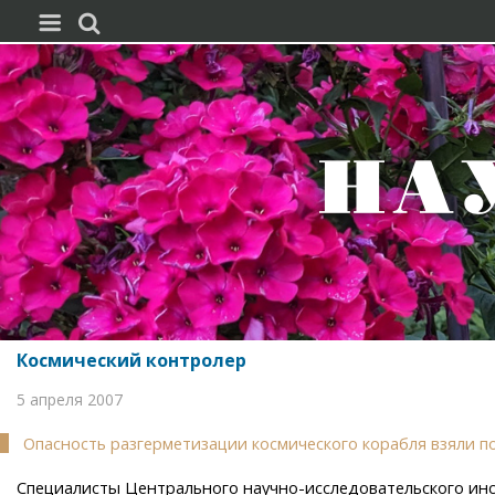


Космический контролер
5 апреля 2007
Опасность разгерметизации космического корабля взяли п
Специалисты Центрального научно-исследовательского ин