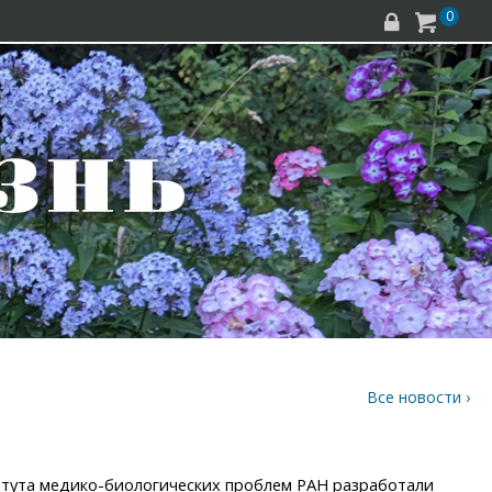
0


Все новости ›
тута медико-биологических проблем РАН разработали