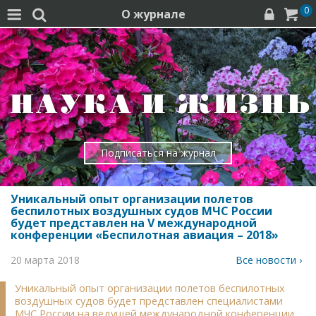
0
О журнале




Подписаться на журнал
Уникальный опыт организации полетов
беспилотных воздушных судов МЧС России
будет представлен на V международной
конференции «Беспилотная авиация – 2018»
20 марта 2018
Все новости ›
Уникальный опыт организации полетов беспилотных
воздушных судов будет представлен специалистами
МЧС России на ведущей международной конференции