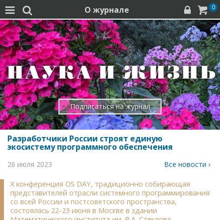
0
О журнале




Подписаться на журнал
Разработчики России строят единую
экосистему программного обеспечения
26 июля 2023
Все новости ›
Х конференция OS DAY, традиционно собирающая
представителей отрасли системного программирования
со всей России и постсоветского пространства,
состоялась 22-23 июня в Москве в здании
Математического института им. В.А. Стеклова