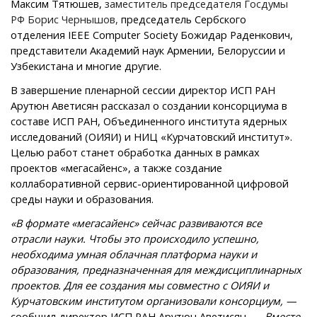
Максим Тятюшев,
заместитель председателя Госдумы
РФ Борис Чернышов,
председатель Сербского
отделения IEEE Computer Society Божидар Раденкович,
представители Академий наук Армении, Белоруссии и
Узбекистана
и многие другие.
В завершение пленарной сессии директор ИСП РАН
Арутюн Аветисян рассказал о создании консорциума в
составе ИСП РАН, Объединенного института ядерных
исследований (ОИЯИ) и НИЦ «Курчатовский институт».
Целью работ станет обработка данных в рамках
проектов «мегасайенс», а также создание
коллаборативной сервис-ориентированной цифровой
среды науки и образования.
«В формате «мегасайенс» сейчас развиваются все
отрасли науки. Чтобы это происходило успешно,
необходима умная облачная платформа науки и
образования, предназначенная для междисциплинарных
проектов. Для ее создания мы совместно с ОИЯИ и
Курчатовским институтом организовали консорциум, —
сообщил директор ИСП РАН Арутюн Аветисян.
— Вместе