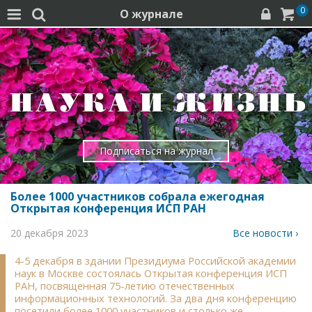
0
О журнале




Подписаться на журнал
Более 1000 участников собрала ежегодная
Открытая конференция ИСП РАН
20 декабря 2023
Все новости ›
4-5 декабря в здании Президиума Российской академии
наук в Москве состоялась Открытая конференция ИСП
РАН, посвященная 75-летию отечественных
информационных технологий. За два дня конференцию
посетили более 1000 участников и столько же