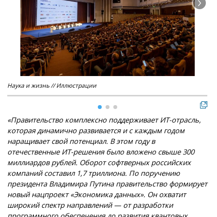
Наука и жизнь // Иллюстрации
Нау
«Правительство комплексно поддерживает ИТ-отрасль,
которая динамично развивается и с каждым годом
наращивает свой потенциал. В этом году в
отечественные ИТ-решения было вложено свыше 300
миллиардов рублей. Оборот софтверных российских
компаний составил 1,7 триллиона. По поручению
президента Владимира Путина правительство формирует
новый нацпроект «Экономика данных». Он охватит
широкий спектр направлений — от разработки
программного обеспечения до развития квантовых