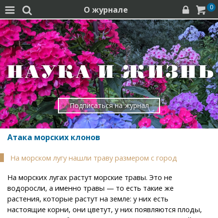
0
О журнале




Подписаться на журнал
Атака морских клонов
На морском лугу нашли траву размером с город
На морских лугах растут морские травы. Это не
водоросли, а именно травы — то есть такие же
растения, которые растут на земле: у них есть
настоящие корни, они цветут, у них появляются плоды,