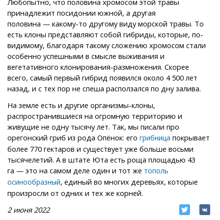
Любопытно, что половина хромосом этой травы
принадлежит посидонии южной, а другая
половина — какому-то другому виду морской травы. То
есть клоны представляют собой гибриды, которые, по-
видимому, благодаря такому сложению хромосом стали
особенно успешными в смысле выживания и
вегетативного клонирования-размножения. Скорее
всего, самый первый гибрид появился около 4 500 лет
назад, и с тех пор не спеша расползался по дну залива.
На земле есть и другие организмы-клоны,
распространившиеся на огромную территорию и
живущие не одну тысячу лет. Так, мы писали про
орегонский гриб из рода Опёнок: его
покрывает
грибница
более 770 гектаров и существует уже больше восьми
тысячелетий. А в штате Юта есть роща площадью 43
га — это на самом деле один и тот же
тополь
, единый во многих деревьях, которые
осинообразный
произросли от одних и тех же корней.
2 июня 2022