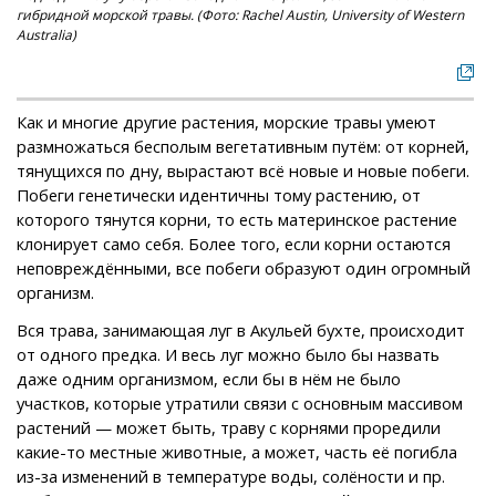
гибридной морской травы. (Фото: Rachel Austin, University of Western
Australia)
Как и многие другие растения, морские травы умеют
размножаться бесполым вегетативным путём: от корней,
тянущихся по дну, вырастают всё новые и новые побеги.
Побеги генетически идентичны тому растению, от
которого тянутся корни, то есть материнское растение
клонирует само себя. Более того, если корни остаются
неповреждёнными, все побеги образуют один огромный
организм.
Вся трава, занимающая луг в Акульей бухте, происходит
от одного предка. И весь луг можно было бы назвать
даже одним организмом, если бы в нём не было
участков, которые утратили связи с основным массивом
растений — может быть, траву с корнями проредили
какие-то местные животные, а может, часть её погибла
из-за изменений в температуре воды, солёности и пр.