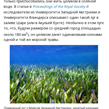
только приспособились они жить целиком в солёной
воде. В статье в
Proceedings of the Royal Society B
исследователи из Университета Западной Австралии и
Университета Флиндерса описывают один такой луг в
заливе Шарк (или в Акульей бухте). Необычно в этом луге
то, что, будучи размером со средний город (площадью
2
около 180 км
), он целиком занят одинаковыми клонами
одной и той же морской травы.
Подводный луг у берегов Западной Австралии, занятый клонами