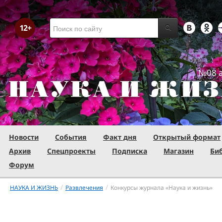
№08 а
Новости
События
Факт дня
Открытый формат
Архив
Спецпроекты
Подписка
Магазин
Би
Форум
/
/
НАУКА И ЖИЗНЬ
Развлечения
Конкурсы журнала «Наука и жизнь»