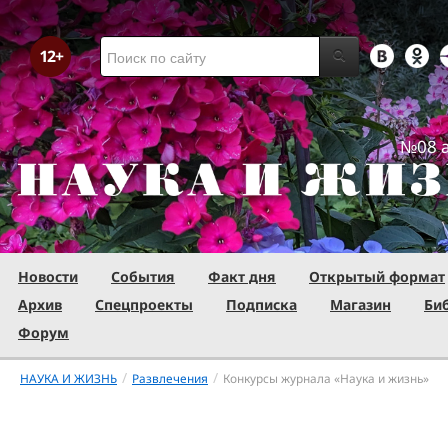
№08 а
Новости
События
Факт дня
Открытый формат
Архив
Спецпроекты
Подписка
Магазин
Би
Форум
/
/
НАУКА И ЖИЗНЬ
Развлечения
Конкурсы журнала «Наука и жизнь»