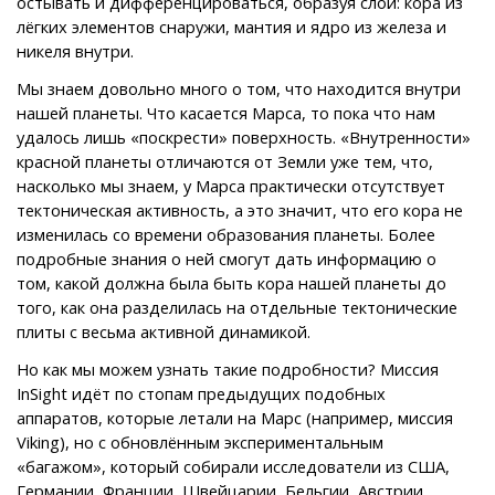
остывать и дифференцироваться, образуя слои: кора из
лёгких элементов снаружи, мантия и ядро из железа и
никеля внутри.
Мы знаем довольно много о том, что находится внутри
нашей планеты. Что касается Марса, то пока что нам
удалось лишь «поскрести» поверхность. «Внутренности»
красной планеты отличаются от Земли уже тем, что,
насколько мы знаем, у Марса практически отсутствует
тектоническая активность, а это значит, что его кора не
изменилась со времени образования планеты. Более
подробные знания о ней смогут дать информацию о
том, какой должна была быть кора нашей планеты до
того, как она разделилась на отдельные тектонические
плиты с весьма активной динамикой.
Но как мы можем узнать такие подробности? Миссия
InSight идёт по стопам предыдущих подобных
аппаратов, которые летали на Марс (например, миссия
Viking), но с обновлённым экспериментальным
«багажом», который собирали исследователи из США,
Германии, Франции, Швейцарии, Бельгии, Австрии,