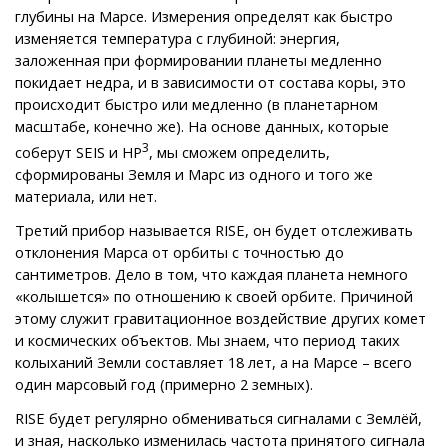
глубины на Марсе. Измерения определят как быстро
изменяется температура с глубиной: энергия,
заложенная при формировании планеты медленно
покидает недра, и в зависимости от состава коры, это
происходит быстро или медленно (в планетарном
масштабе, конечно же). На основе данных, которые
3
соберут SEIS и HP
, мы сможем определить,
сформированы Земля и Марс из одного и того же
материала, или нет.
Третий прибор называется RISE, он будет отслеживать
отклонения Марса от орбиты с точностью до
сантиметров. Дело в том, что каждая планета немного
«колышется» по отношению к своей орбите. Причиной
этому служит гравитационное воздействие других комет
и космических объектов. Мы знаем, что период таких
колыханий Земли составляет 18 лет, а на Марсе – всего
один марсовый год (примерно 2 земных).
RISE будет регулярно обмениваться сигналами с Землёй,
и зная, насколько изменилась частота принятого сигнала