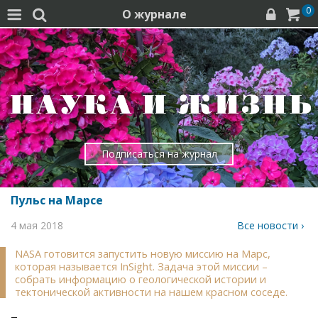
0
О журнале




Подписаться на журнал
Пульс на Марсе
4 мая 2018
Все новости ›
NASA готовится запустить новую миссию на Марс,
которая называется InSight. Задача этой миссии –
собрать информацию о геологической истории и
тектонической активности на нашем красном соседе.