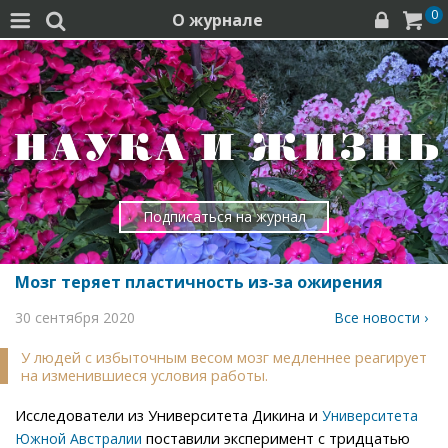
0
О журнале




Подписаться на журнал
Мозг теряет пластичность из-за ожирения
30 сентября 2020
Все новости ›
У людей с избыточным весом мозг медленнее реагирует
на изменившиеся условия работы.
Исследователи из Университета Дикина и
Университета
поставили эксперимент с тридцатью
Южной Австралии