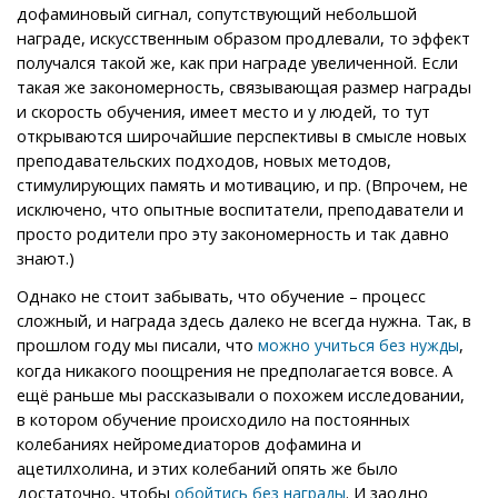
дофаминовый сигнал, сопутствующий небольшой
награде, искусственным образом продлевали, то эффект
получался такой же, как при награде увеличенной. Если
такая же закономерность, связывающая размер награды
и скорость обучения, имеет место и у людей, то тут
открываются широчайшие перспективы в смысле новых
преподавательских подходов, новых методов,
стимулирующих память и мотивацию, и пр. (Впрочем, не
исключено, что опытные воспитатели, преподаватели и
просто родители про эту закономерность и так давно
знают.)
Однако не стоит забывать, что обучение – процесс
сложный, и награда здесь далеко не всегда нужна. Так, в
прошлом году мы писали, что
,
можно учиться без нужды
когда никакого поощрения не предполагается вовсе. А
ещё раньше мы рассказывали о похожем исследовании,
в котором обучение происходило на постоянных
колебаниях нейромедиаторов дофамина и
ацетилхолина, и этих колебаний опять же было
достаточно, чтобы
. И заодно
обойтись без награды