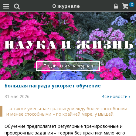
0
О журнале




Подписаться на журнал
Большая награда ускоряет обучение
31 мая 2026
Все новости ›
…а также уменьшает разницу между более способными
и менее способными – по крайней мере, у мышей.
Обучение предполагает регулярные тренировочные и
проверочные задания – теория без практики мало чего